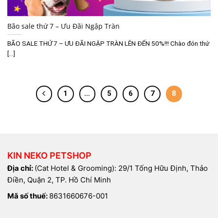
Bão sale thứ 7 – Ưu Đãi Ngập Tràn
BÃO SALE THỨ 7 – ƯU ĐÃI NGẬP TRÀN LÊN ĐẾN 50%!!! Chào đón thứ
[...]
1
…
5
6
7
8
KIN NEKO PETSHOP
Địa chỉ:
(Cat Hotel & Grooming): 29/1 Tống Hữu Định, Thảo
Điền, Quận 2, TP. Hồ Chí Minh
Mã số thuế:
8631660676-001