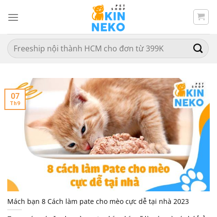
Chuyển
đến
nội
dung
Search
for:
07
Th9
Mách bạn 8 Cách làm pate cho mèo cực dễ tại nhà 2023