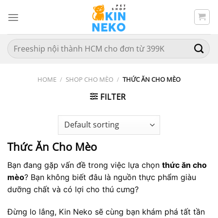
Chuyển
đến
nội
dung
Search
for:
HOME
/
SHOP CHO MÈO
/
THỨC ĂN CHO MÈO
FILTER
Thức Ăn Cho Mèo
Bạn đang gặp vấn đề trong việc lựa chọn
thức ăn cho
mèo
? Bạn không biết đâu là nguồn thực phẩm giàu
dưỡng chất và có lợi cho thú cưng?
Đừng lo lắng, Kin Neko sẽ cùng bạn khám phá tất tần