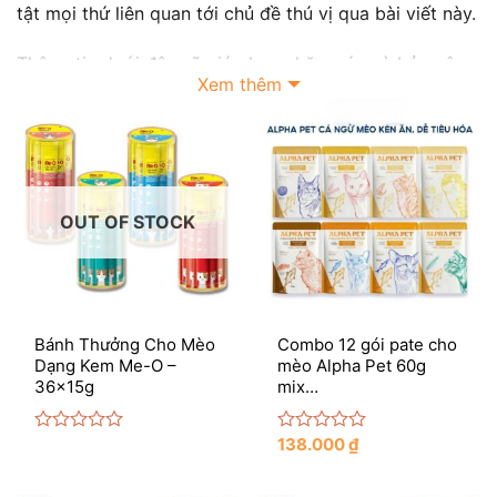
tật mọi thứ liên quan tới chủ đề thú vị qua bài viết này.
Thông tin dưới đây sẽ giúp bạn chăm sóc và bảo vệ
Xem thêm
đàn mèo nhỏ hiệu quả và tốt nhất.
1. Các loại sản phẩm thức ăn cho mèo bạn
cần biết
Cùng chúng mình tìm hiểu một số loại
thức ăn cho
OUT OF STOCK
mèo
phổ biến và được ưa chuộng hiện nay nhé.
1.1
Thức ăn hạt cho mèo
Bánh Thưởng Cho Mèo
Combo 12 gói pate cho
Dạng Kem Me-O –
mèo Alpha Pet 60g
36x15g
mix…
138.000
₫
Rated
Rated
0
0
out
out