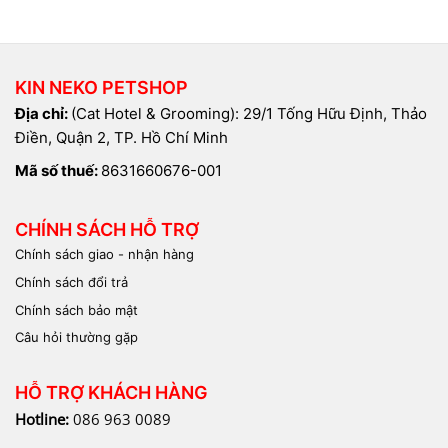
Đặc biệt, mùi vị đa dạng và phong phú của súp thưởng
of
of
5
5
sẽ kích thích vị giác, giúp chú mèo nhỏ hấp thụ dinh
dưỡng tốt hơn.
KIN NEKO PETSHOP
1.4 Gel dinh dưỡng cho mèo
Địa chỉ:
(Cat Hotel & Grooming): 29/1 Tống Hữu Định, Thảo
Điền, Quận 2, TP. Hồ Chí Minh
Mã số thuế:
8631660676-001
CHÍNH SÁCH HỖ TRỢ
Chính sách giao - nhận hàng
Chính sách đổi trả
Chính sách bảo mật
Câu hỏi thường gặp
HỖ TRỢ KHÁCH HÀNG
Hotline:
086 963 0089