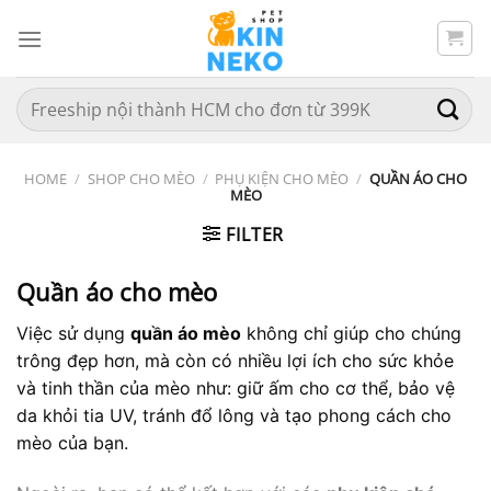
Chuyển
đến
nội
dung
Search
for:
HOME
/
SHOP CHO MÈO
/
PHỤ KIỆN CHO MÈO
/
QUẦN ÁO CHO
MÈO
FILTER
Quần áo cho mèo
Việc sử dụng
quần áo mèo
không chỉ giúp cho chúng
trông đẹp hơn, mà còn có nhiều lợi ích cho sức khỏe
và tinh thần của mèo như: giữ ấm cho cơ thể, bảo vệ
da khỏi tia UV, tránh đổ lông và tạo phong cách cho
mèo của bạn.