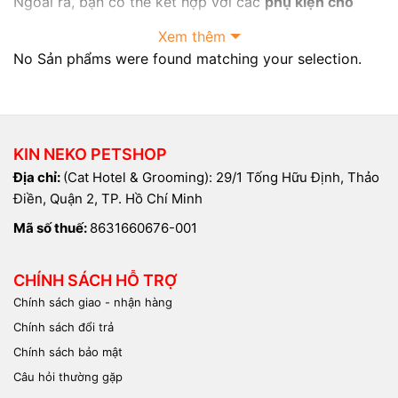
Ngoài ra, bạn có thể kết hợp với các
phụ kiện chó
mèo
khác như
vòng đeo cổ cho mèo
,
nhà mèo
,
balo
Xem thêm
đựng mèo
,
bát đựng thức ăn cho mèo
và
đồ chơi cho
No Sản phẩms were found matching your selection.
mèo con
để tạo ra một môi trường sống tốt hơn cho
thú cưng của bạn.
KIN NEKO PETSHOP
Địa chỉ:
(Cat Hotel & Grooming): 29/1 Tống Hữu Định, Thảo
Điền, Quận 2, TP. Hồ Chí Minh
Mã số thuế:
8631660676-001
CHÍNH SÁCH HỖ TRỢ
Chính sách giao - nhận hàng
Chính sách đổi trả
Chính sách bảo mật
Câu hỏi thường gặp