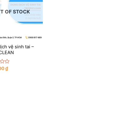
T OF STOCK
ch vệ sinh tai –
CLEAN
00
₫