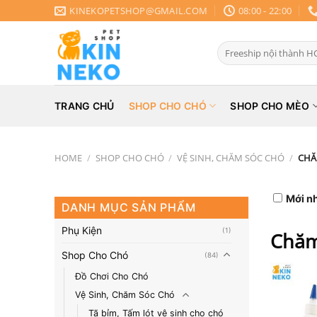
Chuyển
KINEKOPETSHOP@GMAIL.COM
08:00 - 22:00
đến
nội
Search
dung
for:
TRANG CHỦ
SHOP CHO CHÓ
SHOP CHO MÈO
HOME
/
SHOP CHO CHÓ
/
VỆ SINH, CHĂM SÓC CHÓ
/
CHĂ
Mới n
DANH MỤC SẢN PHẨM
Phụ Kiện
(1)
Chăm
Shop Cho Chó
(84)
Đồ Chơi Cho Chó
Vệ Sinh, Chăm Sóc Chó
Tã bỉm, Tấm lót vệ sinh cho chó