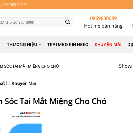
086 963 0089
0869630089
Hotline bán hàng
THƯƠNG HIỆU
TRẠI MÈO KIN NEKO
KHUYẾN MÃI
DỊ
Showin
M SÓC TAI MẮT MIỆNG CHO CHÓ
hất
Khuyến Mãi
 Sóc Tai Mắt Miệng Cho Chó