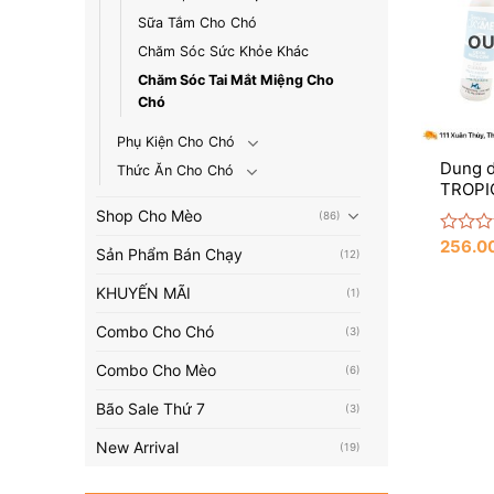
Sữa Tắm Cho Chó
OU
Chăm Sóc Sức Khỏe Khác
Chăm Sóc Tai Mắt Miệng Cho
Chó
+
Phụ Kiện Cho Chó
Dung dị
Thức Ăn Cho Chó
TROPI
Shop Cho Mèo
(86)
256.0
Rated
Sản Phẩm Bán Chạy
(12)
0
out
KHUYẾN MÃI
(1)
of
5
Combo Cho Chó
(3)
Combo Cho Mèo
(6)
Bão Sale Thứ 7
(3)
New Arrival
(19)