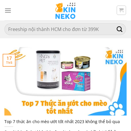
Chuyển
đến
nội
dung
Search
for:
17
Th5
Top 7 thức ăn cho mèo ướt tốt nhất 2023 không thể bỏ qua