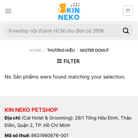
Chuyển
đến
nội
dung
Search
for:
HOME
/
THƯƠNG HIỆU
/
MISTER DONUT
FILTER
No Sản phẩms were found matching your selection.
KIN NEKO PETSHOP
Địa chỉ:
(Cat Hotel & Grooming): 29/1 Tống Hữu Định, Thảo
Điền, Quận 2, TP. Hồ Chí Minh
Mã số thuế:
8631660676-001