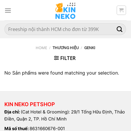
Chuyển
đến
nội
dung
Search
for:
HOME
/
THƯƠNG HIỆU
/
GENKI
FILTER
No Sản phẩms were found matching your selection.
KIN NEKO PETSHOP
Địa chỉ:
(Cat Hotel & Grooming): 29/1 Tống Hữu Định, Thảo
Điền, Quận 2, TP. Hồ Chí Minh
Mã số thuế:
8631660676-001