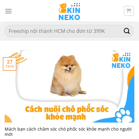
Chuyển
đến
nội
dung
Search
for:
27
Th12
Mách bạn cách chăm sóc chó phốc sóc khỏe mạnh cho người
mới