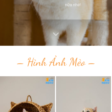
nữa nhé!
– Hình Ảnh Mèo –