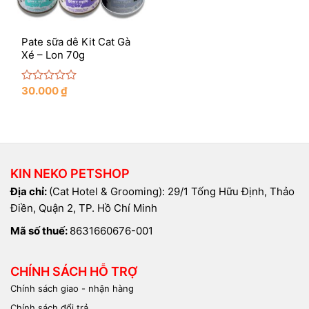
Pate sữa dê Kit Cat Gà
Xé – Lon 70g
30.000
₫
Rated
0
out
of
5
KIN NEKO PETSHOP
Địa chỉ:
(Cat Hotel & Grooming): 29/1 Tống Hữu Định, Thảo
Điền, Quận 2, TP. Hồ Chí Minh
Mã số thuế:
8631660676-001
CHÍNH SÁCH HỖ TRỢ
Chính sách giao - nhận hàng
Chính sách đổi trả