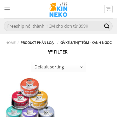
Chuyển
đến
nội
dung
Search
for:
HOME
/
PRODUCT PHÂN LOẠI:
/
GÀ XÉ & THỊT TÔM - XANH NGỌC
FILTER