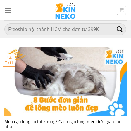
Chuyển
đến
nội
dung
Search
for:
14
Th11
Mèo cạo lông có tốt không? Cách cạo lông mèo đơn giản tại
nhà