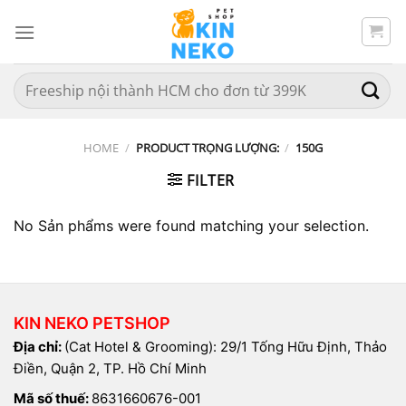
Chuyển
đến
nội
dung
Search
for:
HOME
/
PRODUCT TRỌNG LƯỢNG:
/
150G
FILTER
No Sản phẩms were found matching your selection.
KIN NEKO PETSHOP
Địa chỉ:
(Cat Hotel & Grooming): 29/1 Tống Hữu Định, Thảo
Điền, Quận 2, TP. Hồ Chí Minh
Mã số thuế:
8631660676-001