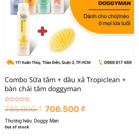
Combo Sữa tắm + dầu xả Tropiclean +
bàn chải tắm doggyman
0
785.000
₫
706.500
₫
out
of
Thương hiệu:
Doggy Man
5
Out of stock