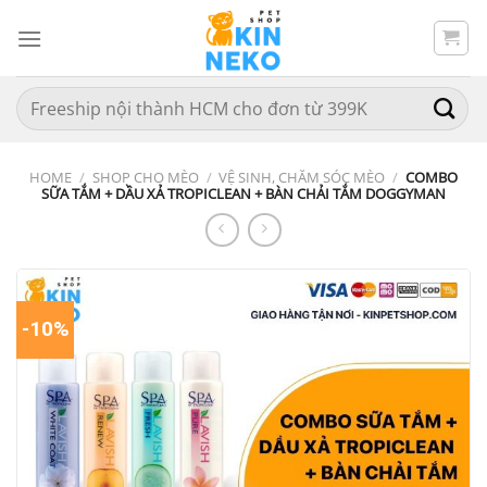
Chuyển
đến
nội
dung
Search
for:
HOME
/
SHOP CHO MÈO
/
VỆ SINH, CHĂM SÓC MÈO
/
COMBO
SỮA TẮM + DẦU XẢ TROPICLEAN + BÀN CHẢI TẮM DOGGYMAN
-10%