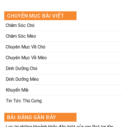
CHUYÊN MỤC BÀI VIẾT
Chăm Sóc Chó
Chăm Sóc Mèo
Chuyên Mục Về Chó
Chuyên Mục Về Mèo
Dinh Dưỡng Chó
Dinh Dưỡng Mèo
Khuyến Mãi
Tin Tức Thú Cưng
BÀI ĐĂNG GẦN ĐÂY
Lưu lại những khoảnh khắc đặc biệt của em Pet tại Kin