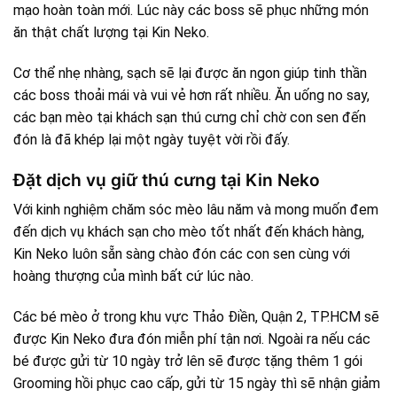
mạo hoàn toàn mới. Lúc này các boss sẽ phục những món
ăn thật chất lượng tại Kin Neko.
Cơ thể nhẹ nhàng, sạch sẽ lại được ăn ngon giúp tinh thần
các boss thoải mái và vui vẻ hơn rất nhiều. Ăn uống no say,
các bạn mèo tại khách sạn thú cưng chỉ chờ con sen đến
đón là đã khép lại một ngày tuyệt vời rồi đấy.
Đặt dịch vụ giữ thú cưng tại Kin Neko
Với kinh nghiệm chăm sóc mèo lâu năm và mong muốn đem
đến dịch vụ khách sạn cho mèo tốt nhất đến khách hàng,
Kin Neko luôn sẵn sàng chào đón các con sen cùng với
hoàng thượng của mình bất cứ lúc nào.
Các bé mèo ở trong khu vực Thảo Điền, Quận 2, TP.HCM sẽ
được Kin Neko đưa đón miễn phí tận nơi. Ngoài ra nếu các
bé được gửi từ 10 ngày trở lên sẽ được tặng thêm 1 gói
Grooming hồi phục cao cấp, gửi từ 15 ngày thì sẽ nhận giảm