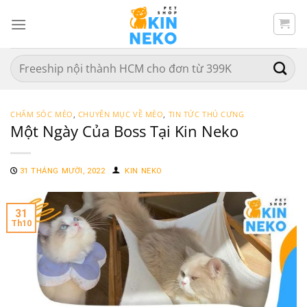
Chuyển
đến
nội
dung
Search
for:
CHĂM SÓC MÈO
,
CHUYÊN MỤC VỀ MÈO
,
TIN TỨC THÚ CƯNG
Một Ngày Của Boss Tại Kin Neko
31 THÁNG MƯỜI, 2022
KIN NEKO
31
Th10