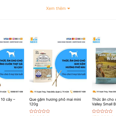
Xem thêm
 phẩm giữ trọn dưỡng chất, enzyme tự nhiên và hương vị t
 máy đạt chuẩn quốc tế (IFS, MSC, BRC, DAkkS, ISO22000)
sản phẩm, hãy liên hệ với
Kin Neko Petshop
thông qua:
o.petshop/
ko.petgrooming/
Thảo Điền cũ), TP. Thủ Đức, TP. Hồ Chí Minh
+
+
 10 cây –
Que gặm hương phô mai mini
Thức ăn cho 
120g
Valley Small B