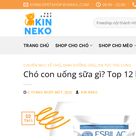
Chuyển
KINEKOPETSHOP@GMAIL.COM
08:00 - 22:00
đến
nội
Search
dung
for:
TRANG CHỦ
SHOP CHO CHÓ
SHOP CHO MÈO
CHUYÊN MỤC VỀ CHÓ
,
DINH DƯỠNG CHÓ
,
TIN TỨC THÚ CƯNG
Chó con uống sữa gì? Top 12 
2 THÁNG MƯỜI MỘT, 2022
KIN NEKO
02
Th11