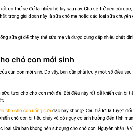
rất có thể sẽ để lại nhiều hệ lụy sau này. Chó sẽ trở nên còi cọc
 nhất trong giai đoạn này là sữa chó mẹ hoặc các loại sữa chuyên
uống sữa gì để thay thế sữa mẹ và được cung cấp nhiều chất din
cho chó con mới sinh
của cún con mới sinh. Do vậy, bạn cần phải lưu ý một số điều sau
sữa tươi cho chó con mới đẻ. Bởi điều này rất dễ khiến cún bị ti
ớc.
ên cho chó con uống sữa
đặc hay không? Câu trả lời là tuyệt đối
khiến chó con bị tiêu chảy và có nguy cơ ảnh hưởng đến tính mạn
ác loại sữa bạn không nên sử dụng cho chó con. Nguyên nhân là v