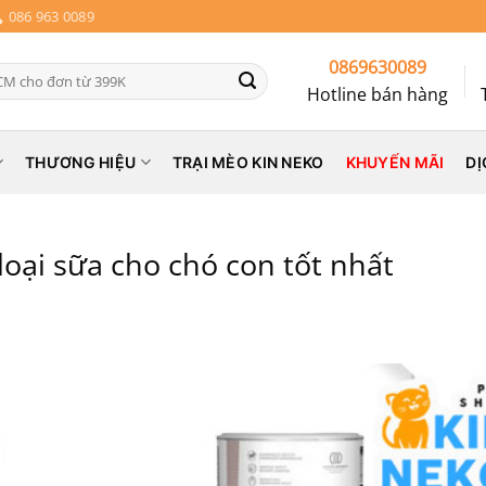
086 963 0089
0869630089
Hotline bán hàng
THƯƠNG HIỆU
TRẠI MÈO KIN NEKO
KHUYẾN MÃI
DỊ
loại sữa cho chó con tốt nhất