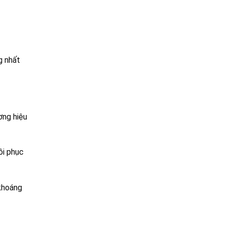
g nhất
ơng hiệu
ồi phục
khoáng