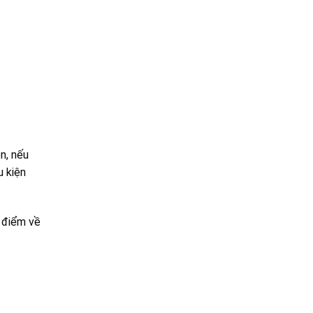
n, nếu
u kiện
c điểm về