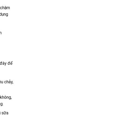
, chậm
 dụng
h
 đây để
êu chảy,
 không,
g.
ì sữa