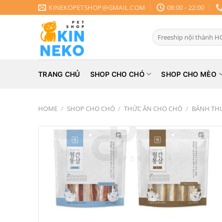
Chuyển
KINEKOPETSHOP@GMAIL.COM
08:00 - 22:00
đến
nội
Search
dung
for:
TRANG CHỦ
SHOP CHO CHÓ
SHOP CHO MÈO
HOME
/
SHOP CHO CHÓ
/
THỨC ĂN CHO CHÓ
/
BÁNH TH