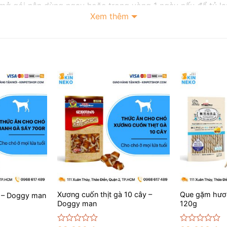
 mở gói nên dùng ngay hoặc trong vòng 1 ngày nếu để tủ l
Xem thêm
+
+
Xương cuốn thịt gà 10 cây –
Que gặm hươn
 – Doggy man
Doggy man
120g