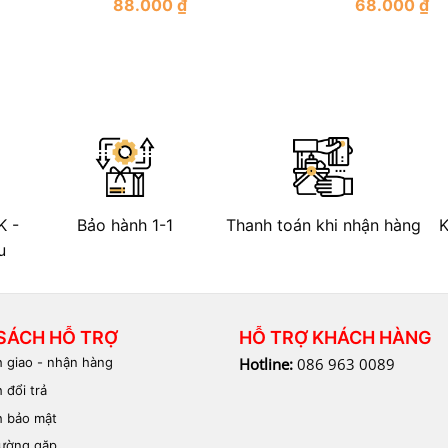
88.000
₫
68.000
₫
Rated
Rated
0
0
out
out
of
of
5
5
K -
Bảo hành 1-1
Thanh toán khi nhận hàng
K
u
SÁCH HỖ TRỢ
HỖ TRỢ KHÁCH HÀNG
h giao - nhận hàng
Hotline:
086 963 0089
 đổi trả
h bảo mật
hường gặp