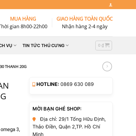
MUA HÀNG
GIAO HÀNG TOÀN QUỐC
Thời gian 8h00-22h00
Nhận hàng 2-4 ngày
0
₫
CH VỤ
TIN TỨC THÚ CƯNG
30 THANH 20G
AN
HOTLINE:
0869 630 089
0G
MỜI BẠN GHÉ SHOP:
Địa chỉ: 29/1 Tống Hữu Định,
Thảo Điền, Quận 2,TP. Hồ Chí
 omega 3,
Minh