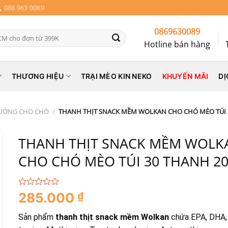
086 963 0089
0869630089
Hotline bán hàng
THƯƠNG HIỆU
TRẠI MÈO KIN NEKO
KHUYẾN MÃI
DỊ
ƯỞNG CHO CHÓ
/
THANH THỊT SNACK MỀM WOLKAN CHO CHÓ MÈO TÚI 
THANH THỊT SNACK MỀM WOLK
CHO CHÓ MÈO TÚI 30 THANH 2
0
285.000
₫
out
of
Sản phẩm
thanh thịt snack mềm Wolkan
chứa EPA, DHA,
5