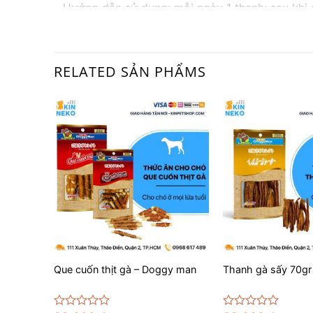
– Hướng dẫn sử dụng: mỗi ngày 1 thanh; sau khi
RELATED SẢN PHẨMS
+
+
Doggy
Que cuốn thịt gà – Doggy man
Thanh gà sấy 70gr