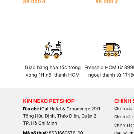
88.000
₫
88.000
₫
Rated
Rated
0
0
out
out
of
of
5
5
Giao hàng hỏa tốc trong
Freeship HCM từ 399
vòng 1H nội thành HCM
ngoại thành từ 1Triệ
KIN NEKO PETSHOP
CHÍNH 
Địa chỉ:
(Cat Hotel & Grooming): 29/1
Chính sác
Tống Hữu Định, Thảo Điền, Quận 2,
Chính sách
TP. Hồ Chí Minh
Chính sác
Mã số thuế:
8631660676-001
Câu hỏi t