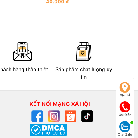
40.000
₫
Rated
4.33
out
of 5
hách hàng thân thiết
Sản phẩm chất lượng uy
tín
Địa chỉ
KẾT NỐI MẠNG XÃ HỘI
Gọi Điện
Chat Zalo