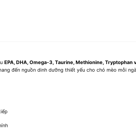
àu
EPA, DHA, Omega-3, Taurine, Methionine, Tryptophan v
à mang đến nguồn dinh dưỡng thiết yếu cho chó mèo mỗi ngà
tiếp
hính