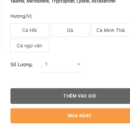
taurine, Methionine, Tryptophan, Lysine, Astaxanthin
Hương/Vị:
Cá Hồi
Gà
Cá Minh Thái
Cá ngừ vằn
Số Lượng:
THÊM VÀO GIỎ
MUA NGAY