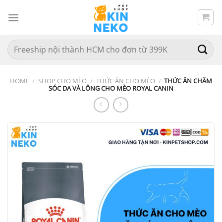
Chuyển
đến
nội
dung
Search
for:
HOME
/
SHOP CHO MÈO
/
THỨC ĂN CHO MÈO
/
THỨC ĂN CHĂM
SÓC DA VÀ LÔNG CHO MÈO ROYAL CANIN