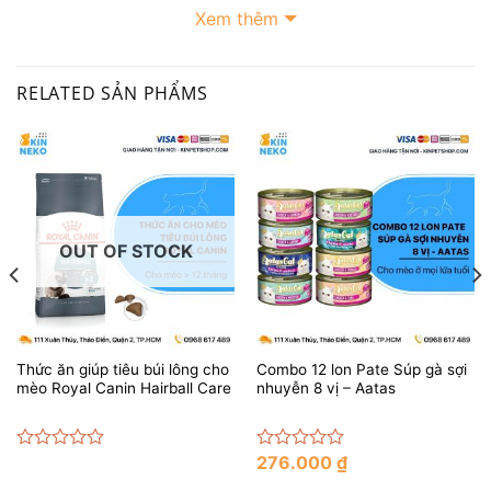
Xem thêm
RELATED SẢN PHẨMS
Thức ăn chăm sóc da và lông cho mèo Royal
OUT OF STOCK
Canin
dành cho những chú mèo trưởng thành trên 12
tháng tuổi có được bộ lông mịn mượt và làn da mạnh
khỏe.
Thức ăn giúp tiêu búi lông cho
Combo 12 lon Pate Súp gà sợi
Chăm sóc lông thêm dày, bóng mượt và chắc khỏe
mèo Royal Canin Hairball Care
nhuyễn 8 vị – Aatas
trong 21 ngày
Thúc đẩy tái tạo da và bảo vệ làn da khỏi những
276.000
₫
Rated
Rated
bệnh da liễu
0
0