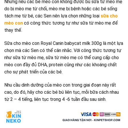
Nhưng nếu các bé mèo con không được bú sữa từ mèo mẹ
do bị mèo mẹ từ chối, mèo mẹ bị bệnh hoặc các bé sống
tách mẹ từ bé, các Sen nên lựa chọn những loại
sữa cho
mèo con
có công thức tương tự như sữa từ mèo mẹ để
thay thế.
Sữa cho mèo con Royal Canin babycat milk 300g là một lựa
chọn mà các Sen có thể cân nhắc. Với công thức tương tự
như sữa từ mèo mẹ, sữa từ mèo mẹ có thể cung cấp cho
mèo con đầy đủ DHA, protein cũng như các khoáng chất
cho sự phát triển của các bé.
Nhu cầu dinh dưỡng của mèo con trong giai đoạn này rất
cao, do đó, hãy cho các bé bú liên tục, mỗi bữa cách nhau
từ 2 – 4 tiếng, liên tục trong 4 -6 tuần đầu sau sinh.