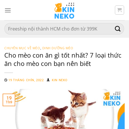
Chuyển
đến
nội
dung
Search
for:
CHUYÊN MỤC VỀ MÈO
,
DINH DƯỠNG MÈO
Cho mèo con ăn gì tốt nhất? 7 loại thức
ăn cho mèo con bạn nên biết
19 THÁNG CHÍN, 2022
KIN NEKO
19
Th9