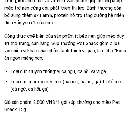
lượng, khoáng chất và vitamin. Sản phẩm giúp xương khớp
mèo trở nên cứng cỏi, phát triển thị lực. Bánh thưởng còn
bổ sung thêm axit amin, protein hỗ trợ tăng cường hệ miễn
dịch vốn yếu ớt của mèo.
Công thức chế biến của sản phẩm ít béo nên giúp mèo duy
trì thể trạng, cân nặng. Súp thưởng Pet Snack gồm 2 loại
với nhiều vị khác nhau nhằm kích thích vị giác, làm cho “Boss
ăn ngon miệng hơn:
Loại súp truyền thống: vị cá ngừ, cá hồi và vị gà.
Loại súp mới: cỏ mèo mix (cá ngừ, cá hồi, gà), bí đỏ mix
(cá ngừ, cá hồi, gà).
Giá sản phẩm: 2.800 VNĐ/1 gói súp thưởng cho mèo Pet
Snack 15g.