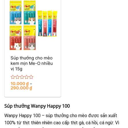
Súp thưởng cho mèo
kem mịn Me-O nhiều
vị 15g
10.000
₫
Rated
–
290.000
₫
0
out
of
5
Súp thưởng Wanpy Happy 100
Wanpy Happy 100 – súp thưởng cho mèo được sản xuất
100% từ thịt thiên nhiên cao cấp thịt gà, cá hồi, cá ngừ. Vì