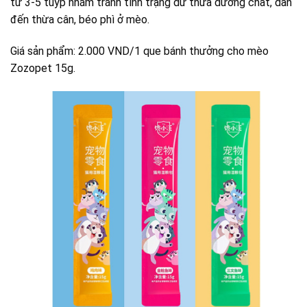
từ 3-5 tuýp nhằm tránh tình trạng dư thừa dưỡng chất, dẫn
đến thừa cân, béo phì ở mèo.
Giá sản phẩm: 2.000 VND/1 que bánh thưởng cho mèo
Zozopet 15g.