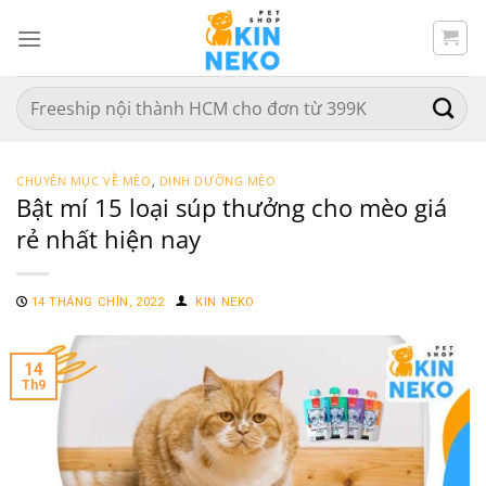
Chuyển
đến
nội
dung
Search
for:
CHUYÊN MỤC VỀ MÈO
,
DINH DƯỠNG MÈO
Bật mí 15 loại súp thưởng cho mèo giá
rẻ nhất hiện nay
14 THÁNG CHÍN, 2022
KIN NEKO
14
Th9