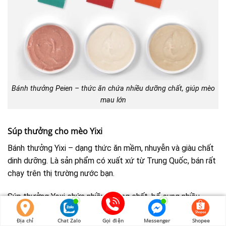
Bánh thưởng Peien – thức ăn chứa nhiều dưỡng chất, giúp mèo
mau lớn
Súp thưởng cho mèo Yixi
Bánh thưởng Yixi – dạng thức ăn mềm, nhuyễn và giàu chất
dinh dưỡng. Là sản phẩm có xuất xứ từ Trung Quốc, bán rất
chạy trên thị trường nước bạn.
Súp thưởng Yexi chứa nhiều dưỡng chất, bổ sung nhiều
vitamin, khoáng chất,…sau bữa ăn chính, giúp mèo phát triển
toàn diện.
Địa chỉ
Chat Zalo
Gọi điện
Messenger
Shopee