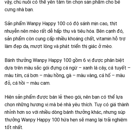
vậy, chủ nuôi có thể yên tâm tin chọn sản phẩm cho bé
cưng nhà bạn.
Sản phẩm Wanpy Happy 100 có độ sánh mịn cao, thịt
nhuyễn nên mèo rất dễ hấp thụ và tiêu hóa. Bên cạnh đó,
sản phẩm còn cung cấp nhiều khoáng chất, vitamin hỗ trợ
làm đẹp da, mượt lông và phát triển thị giác ở mèo.
Bánh thưởng Wanpy Happy 100 gồm 6 vị được phân biệt
dựa trên màu sắc gói đựng cá ngừ – xanh lá cây, cá tuyết –
màu tím, cá bơn – màu hồng, gà – màu vàng, cá hố – màu
đỏ, cá hồi – màu cam.
Hiện sản phẩm được bán lẻ theo gói, nên bạn có thể lựa
chọn những hương vị mà bé nhà yêu thích. Tuy có giá thành
nhỉnh hơn so với nhiều dòng bánh thưởng khác, nhưng súp
thưởng Wanpy Happy 100 hứa hẹn sẽ mang lại trải nghiệm
tốt nhất.