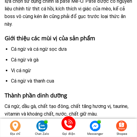
lựa chọn sử dụng chính là pate Me-O. Pate được có nguyên
liệu chính từ thịt cá hồi, kích thích vị giác của mèo, kể cả
boss vô cùng kén ăn cũng phải đổ gục trước loại thức ăn
này.
Giới thiệu các mùi vị của sản phẩm
Cá ngừ và cá ngừ sọc dưa
Cá ngừ và gà
Vị cá ngừ
Cá ngừ và thanh cua
Thành phần dinh dưỡng
Cá ngừ, dầu gà, chất tạo đông, chất tăng hương vị, taurine,
vitamin và khoáng chất, nước, chất giữ màu.
Hàm lượng dinh dưỡng: Chất béo 1%, chất đạm 8%, chất xơ
Địa chỉ
Chat Zalo
Gọi điện
Messenger
Shopee
1%, độ ẩm 89%.