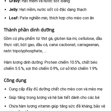
Gravy:
Hạt mềm và nước sốt loãng
Jelly:
Hạt mềm, nước sốt cô đặc dạng thạch
Loaf:
Pate nghiền mịn, thích hợp cho mèo con ăn
Thành phần dinh dưỡng
Gồm có phụ phẩm từ thịt gà, gluten lúa mì, cellulose, dầu
thực vật, bột gạo, dầu cá, canxi cacbonat, carrageenan,
natri tripolyphosphate, …
Hàm lượng dinh dưỡng: Protein chiếm 10.5%, chất béo
chiếm 5.5.%, sợi thô chiếm 0.9%, cơ sở khô chiếm 1.9%.
Công dụng
Cung cấp đầy đủ dưỡng chất cho mèo con và mèo mẹ
Giúp tăng trọng lượng và hệ bài tiết dành cho các bé
Chứa hàm lượng vitamin giúp tăng sức đề kháng, bảo vệ