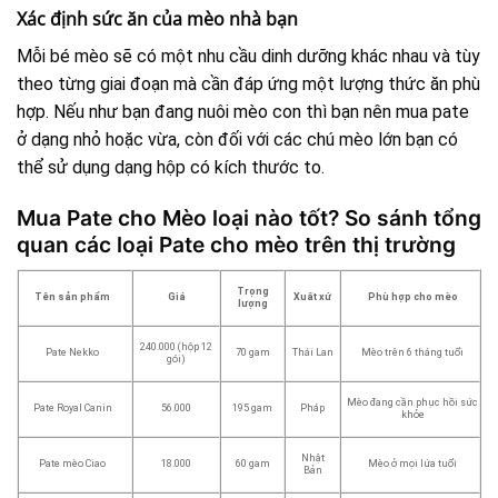
Xác định sức ăn của mèo nhà bạn
Mỗi bé mèo sẽ có một nhu cầu dinh dưỡng khác nhau và tùy
theo từng giai đoạn mà cần đáp ứng một lượng thức ăn phù
hợp. Nếu như bạn đang nuôi mèo con thì bạn nên mua pate
ở dạng nhỏ hoặc vừa, còn đối với các chú mèo lớn bạn có
thể sử dụng dạng hộp có kích thước to.
Mua Pate cho Mèo loại nào tốt? So sánh tổng
quan các loại Pate cho mèo trên thị trường
Trọng
Tên sản phẩm
Giá
Xuất xứ
Phù hợp cho mèo
lượng
240.000 (hộp 12
Pate Nekko
70 gam
Thái Lan
Mèo trên 6 tháng tuổi
gói)
Mèo đang cần phục hồi sức
Pate Royal Canin
56.000
195 gam
Pháp
khỏe
Nhật
Pate mèo Ciao
18.000
60 gam
Mèo ở mọi lứa tuổi
Bản