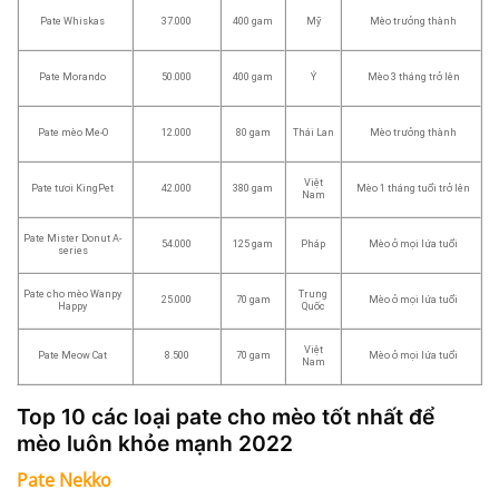
Pate Whiskas
37.000
400 gam
Mỹ
Mèo trưởng thành
Pate Morando
50.000
400 gam
Ý
Mèo 3 tháng trở lên
Pate mèo Me-O
12.000
80 gam
Thái Lan
Mèo trưởng thành
Việt
Pate tươi KingPet
42.000
380 gam
Mèo 1 tháng tuổi trở lên
Nam
Pate Mister Donut A-
54.000
125 gam
Pháp
Mèo ở mọi lứa tuổi
series
Pate cho mèo Wanpy
Trung
25.000
70 gam
Mèo ở mọi lứa tuổi
Happy
Quốc
Việt
Pate Meow Cat
8.500
70 gam
Mèo ở mọi lứa tuổi
Nam
Top 10 các loại pate cho mèo tốt nhất để
mèo luôn khỏe mạnh 2022
Pate Nekko