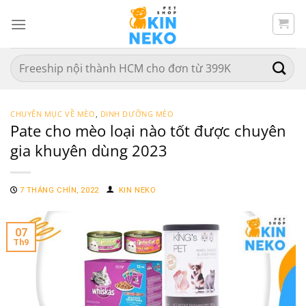
Chuyển
đến
nội
dung
Search
for:
CHUYÊN MỤC VỀ MÈO
,
DINH DƯỠNG MÈO
Pate cho mèo loại nào tốt được chuyên
gia khuyên dùng 2023
7 THÁNG CHÍN, 2022
KIN NEKO
07
Th9