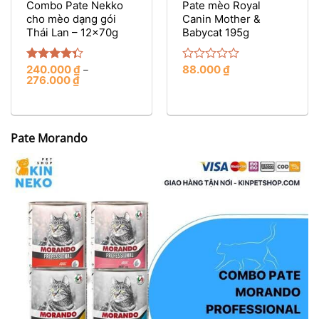
Combo Pate Nekko
Pate mèo Royal
cho mèo dạng gói
Canin Mother &
Thái Lan – 12x70g
Babycat 195g
240.000
₫
88.000
₫
Rated
–
Rated
276.000
₫
4.33
out
0
of 5
out
of
5
Pate Morando